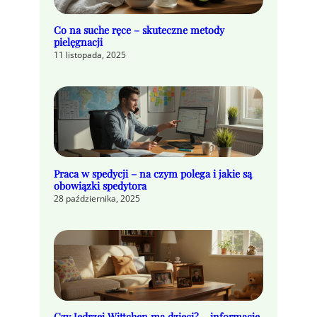
Co na suche ręce – skuteczne metody
pielęgnacji
11 listopada, 2025
Praca w spedycji – na czym polega i jakie są
obowiązki spedytora
28 października, 2025
Czy Jędrzej Wittchen ma dzieci? – informacje