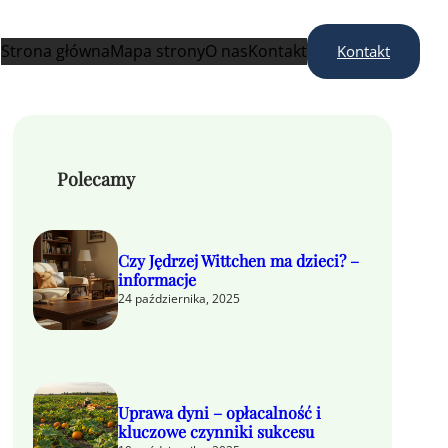
Strona główna
Mapa strony
O nas
Kontakt
Kontakt
Polecamy
Czy Jędrzej Wittchen ma dzieci? –
informacje
24 października, 2025
Uprawa dyni – opłacalność i
kluczowe czynniki sukcesu