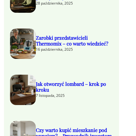
28 października, 2025
Zarobki przedstawicieli
Thermomix – co warto wiedzieć?
16 października, 2025
Jak otworzyć lombard – krok po
kroku
7 listopada, 2025
Czy warto kupić mieszkanie pod
wynajem? – Przewodnik inwestora