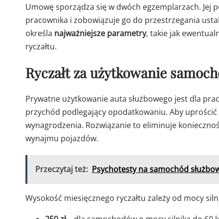
Umowę sporządza się w dwóch egzemplarzach. Jej po
pracownika i zobowiązuje go do przestrzegania us
określa
najważniejsze parametry
, takie jak ewentua
ryczałtu.
Ryczałt za użytkowanie samoc
Prywatne użytkowanie auta służbowego jest dla pr
przychód podlegający opodatkowaniu. Aby uprościć r
wynagrodzenia. Rozwiązanie to eliminuje konieczno
wynajmu pojazdów.
Przeczytaj też:
Psychotesty na samochód służbowy
Wysokość miesięcznego ryczałtu zależy od mocy silni
250 zł
– dla samochodów o mocy silnika do 60 k