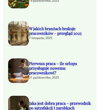
19 października, 2025
W jakich branżach brakuje
pracowników – przegląd 2025
7 listopada, 2025
Pierwsza praca – ile urlopu
przysługuje nowemu
pracownikowi?
21 października, 2025
Jaka jest dobra praca – przewodnik
po satysfakcji i zarobkach