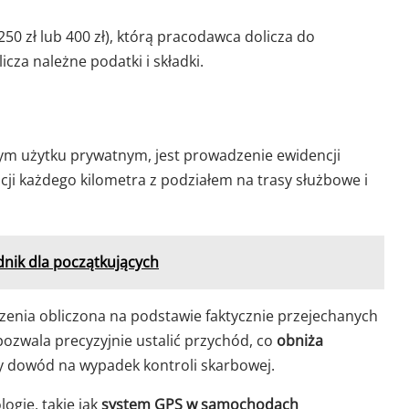
50 zł lub 400 zł), którą pracodawca dolicza do
cza należne podatki i składki.
ym użytku prywatnym, jest prowadzenie ewidencji
cji każdego kilometra z podziałem na trasy służbowe i
dnik dla początkujących
czenia obliczona na podstawie faktycznie przejechanych
 pozwala precyzyjnie ustalić przychód, co
obniża
ny dowód na wypadek kontroli skarbowej.
ogie, takie jak
system GPS w samochodach