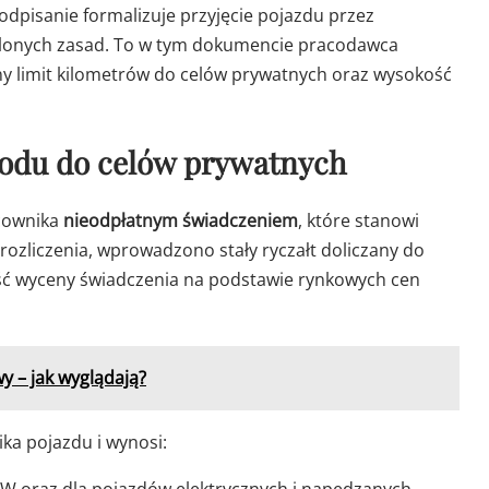
dpisanie formalizuje przyjęcie pojazdu przez
talonych zasad. To w tym dokumencie pracodawca
lny limit kilometrów do celów prywatnych oraz wysokość
hodu do celów prywatnych
acownika
nieodpłatnym świadczeniem
, które stanowi
ozliczenia, wprowadzono stały ryczałt doliczany do
ść wyceny świadczenia na podstawie rynkowych cen
 – jak wyglądają?
ka pojazdu i wynosi:
W oraz dla pojazdów elektrycznych i napędzanych