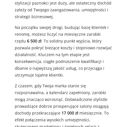
stylizacji paznokci jest duży, ale ostateczny dochód
zależy od Twojego zaangażowania, umiejętności i
strategii biznesowej.
Na początku swojej drogi, budując bazę klientek i
renomę, możesz liczyć na miesięczne zarobki
rzędu
6 500 zł
. To solidny punkt wyjścia, który
pozwala pokryć bieżące koszty i stopniowo rozwijać
działalność. Kluczem na tym etapie jest
konsekwencja, ciągłe podnoszenie kwalifikacji i
dbanie o najwyższą jakość usług, co przyciąga i
utrzymuje lojalne klientki.
Z czasem, gdy Twoja marka stanie się
rozpoznawalna, a kalendarz zapełniony, zarobki
mogą znacząco wzrosnąć. Doświadczone stylistki
prowadzące dobrze prosperujące salony osiągają
dochody przekraczające
17 000 zł
miesięcznie. To
efekt połączenia wysokich umiejętności,
skutecznego marketingu i świetnych relacji z