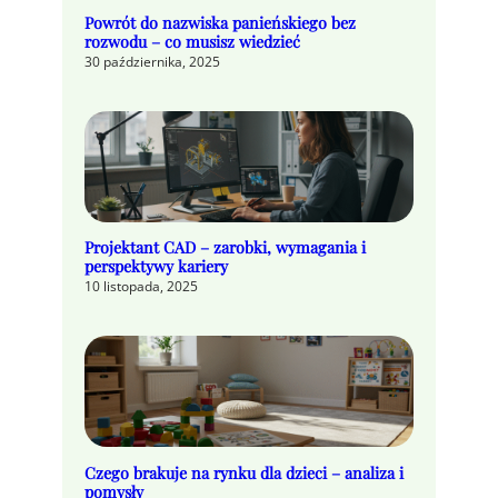
Powrót do nazwiska panieńskiego bez
rozwodu – co musisz wiedzieć
30 października, 2025
Projektant CAD – zarobki, wymagania i
perspektywy kariery
10 listopada, 2025
Czego brakuje na rynku dla dzieci – analiza i
pomysły