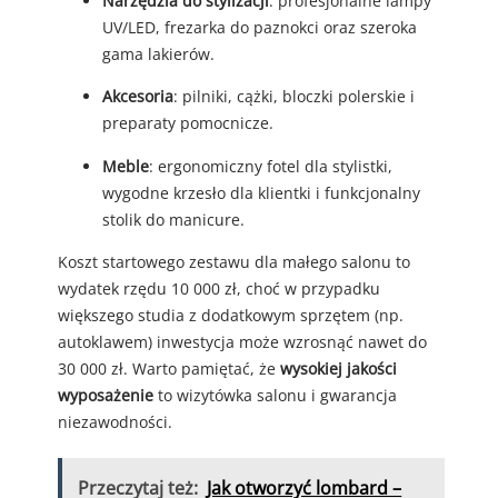
Narzędzia do stylizacji
: profesjonalne lampy
UV/LED, frezarka do paznokci oraz szeroka
gama lakierów.
Akcesoria
: pilniki, cążki, bloczki polerskie i
preparaty pomocnicze.
Meble
: ergonomiczny fotel dla stylistki,
wygodne krzesło dla klientki i funkcjonalny
stolik do manicure.
Koszt startowego zestawu dla małego salonu to
wydatek rzędu 10 000 zł, choć w przypadku
większego studia z dodatkowym sprzętem (np.
autoklawem) inwestycja może wzrosnąć nawet do
30 000 zł. Warto pamiętać, że
wysokiej jakości
wyposażenie
to wizytówka salonu i gwarancja
niezawodności.
Przeczytaj też:
Jak otworzyć lombard –